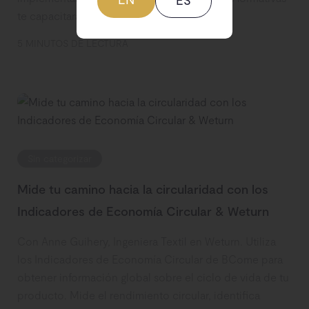
ES
te capacitarán para marcar la diferencia.
5 MINUTOS DE LECTURA
Sin categorizar
Mide tu camino hacia la circularidad con los
Indicadores de Economía Circular & Weturn
Con Anne Guihery, Ingeniera Textil en Weturn. Utiliza
los Indicadores de Economía Circular de BCome para
obtener información global sobre el ciclo de vida de tu
producto. Mide el rendimiento circular, identifica