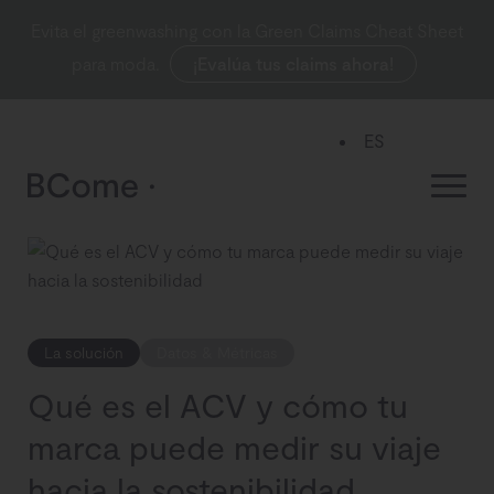
Evita el greenwashing con la Green Claims Cheat Sheet
para moda.
¡Evalúa tus claims ahora!
ES
EN
La solución
Datos & Métricas
Qué es el ACV y cómo tu
marca puede medir su viaje
hacia la sostenibilidad