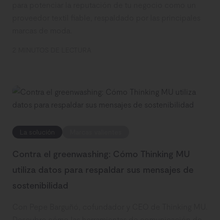
para potenciar la reputación de tu negocio como un
proveedor textil fiable, respaldado por las principales
marcas de moda.
2 MINUTOS DE LECTURA
La solución
Marcas valientes
Contra el greenwashing: Cómo Thinking MU
utiliza datos para respaldar sus mensajes de
sostenibilidad
Con Pepe Barguñó, cofundador y CEO de Thinking MU.
Descubre cómo las herramientas de comunicación de