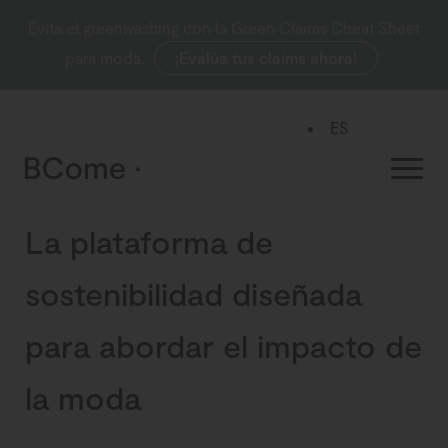
Evita el greenwashing con la Green Claims Cheat Sheet
para moda.
¡Evalúa tus claims ahora!
ES
EN
La plataforma de
sostenibilidad diseñada
para abordar el impacto de
la moda