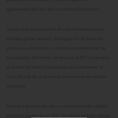
agotamiento abiótico de los combustibles fósiles.
La principal particularidad de esta herramienta es su
enfoque global, es decir, la integración de todas las
partes que conforman un sistema para determinar las
propiedades del mismo. De ahí que el ACV contemple
el análisis de todos los procesos que componen el
ciclo de vida de un producto por encima del estudio
individual.
Gracias a las métricas, datos e indicadores de calidad
extraídos a partir de un ACV, las marcas pueden extraer