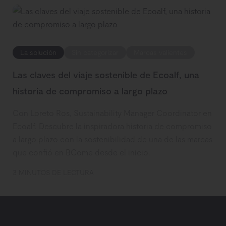
La solución
Sin categorizar
Marcas valientes
Las claves del viaje sostenible de Ecoalf, una
historia de compromiso a largo plazo
Con Loreto Ros, Sustainability Manager Coordinator en
Ecoalf. Descubre la inspiradora historia de compromiso
a largo plazo con la sostenibilidad de una de las marcas
que confió en BCome desde el inicio.
3 MINUTOS DE LECTURA