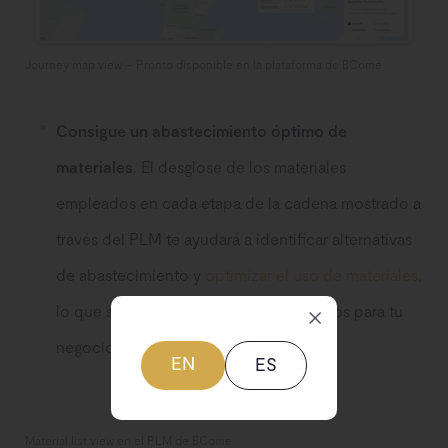
Journey map view – Pronto disponible en la plataforma de BCome
Consigue un abastecimiento óptimo de
materiales
. El desglose de los materiales
empleados en cada etapa de la cadena mostrado a
través del PLM te ayudará a identificar alternativas
de abastecimiento y
optimizar el uso de materiales
,
lo que se traduce en importantes ahorros para tu
negocio.
EN
ES
Material list view en el PLM de BCome