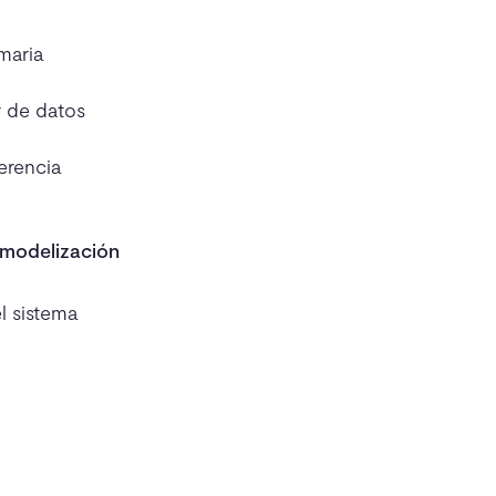
maria
 de datos
erencia
 modelización
l sistema