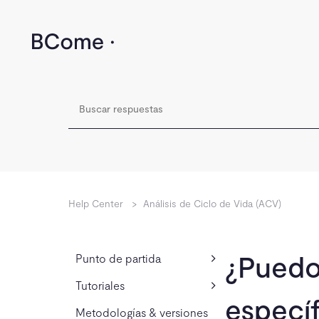
Help Center
>
Análisis de Ciclo de Vida (ACV)
¿Puedo
Punto de partida
Tutoriales
especí
Metodologías & versiones